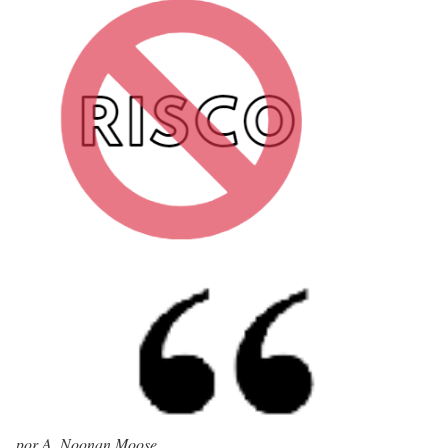
por A. Noonan Moose