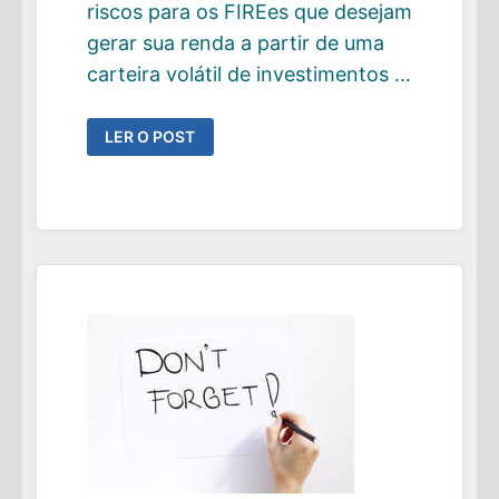
riscos para os FIREes que desejam
gerar sua renda a partir de uma
carteira volátil de investimentos …
COMO
LER O POST
GERENCIAR
O
RISCO
DE
RETORNOS
NEGATIVOS
SEQUENCIAIS
NA
APOSENTADORIA
ANTECIPADA?