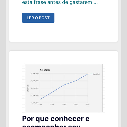
esta frase antes de gastarem …
TIME
LER O POST
IS
MONEY.
TEMPO
REALMENTE
É
DINHEIRO?
Por que conhecer e
acompanhar seu