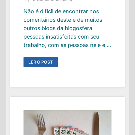
Não é difícil de encontrar nos
comentários deste e de muitos
outros blogs da blogosfera
pessoas insatisfeitas com seu
trabalho, com as pessoas nele e …
PEQUENAS
LER O POST
MUDANÇAS
QUE
PODEM
TORNAR
O
SEU
AMBIENTE
DE
TRABALHO
MAIS
AGRADÁVEL