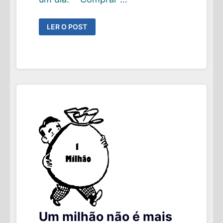
11
LER O POST
SINAIS
QUE
VOCÊ
SERÁ
RICO,
MESMO
QUE
NÃO
PAREÇA
AGORA.
Um milhão não é mais