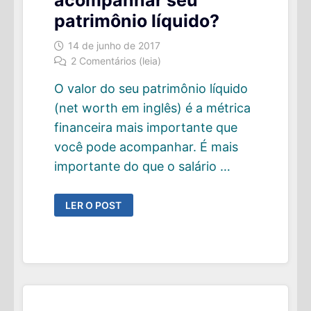
patrimônio líquido?
14 de junho de 2017
2 Comentários (leia)
O valor do seu patrimônio líquido
(net worth em inglês) é a métrica
financeira mais importante que
você pode acompanhar. É mais
importante do que o salário …
POR
LER O POST
QUE
CONHECER
E
ACOMPANHAR
SEU
PATRIMÔNIO
LÍQUIDO?