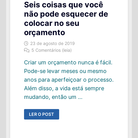
Seis coisas que você
não pode esquecer de
colocar no seu
orçamento
23 de agosto de 2019
5 Comentários (leia)
Criar um orçamento nunca é fácil.
Pode-se levar meses ou mesmo
anos para aperfeiçoar o processo.
Além disso, a vida está sempre
mudando, então um …
SEIS
LER O POST
COISAS
QUE
VOCÊ
NÃO
PODE
ESQUECER