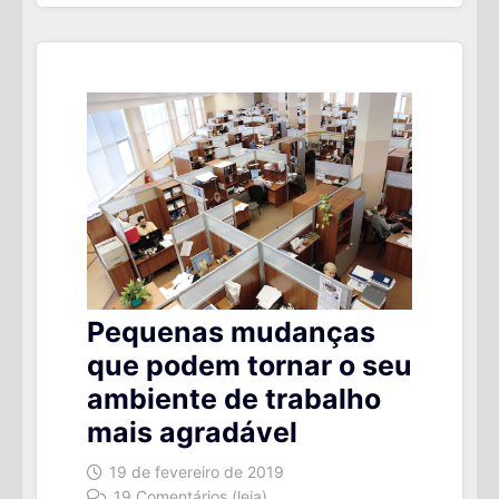
DE
COLOCAR
NO
SEU
ORÇAMENTO
Pequenas mudanças
que podem tornar o seu
ambiente de trabalho
mais agradável
19 de fevereiro de 2019
19 Comentários (leia)