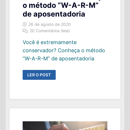
o método “W-A-R-M”
de aposentadoria
26 de agosto de 2020
20 Comentários (leia)
Você é extremamente
conservador? Conheça o método
“W-A-R-M” de aposentadoria
VOCÊ
LER O POST
É
EXTREMAMENTE
CONSERVADOR?
CONHEÇA
O
MÉTODO
“W-
A-
R-
M”
DE
APOSENTADORIA