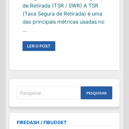
de Retirada (TSR / SWR) A TSR
(Taxa Segura de Retirada) é uma
das principais métricas usadas no
…
TAXA
LER O POST
SEGURA
DE
RETIRADA
(TSR
/
SWR):
REGRA
DOS
4%,
COMO
FUNCIONA
Pesquisar
E
LIMITES
por:
NO
PLANEJAMENTO
FIRE
FIREDASH / FIBUDGET