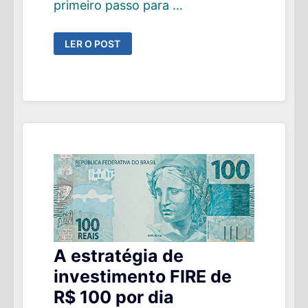
primeiro passo para …
QUAL
LER O POST
SERIA
O
SALÁRIO
MÍNIMO
IDEAL
PARA
VOCÊ?
A estratégia de
investimento FIRE de
R$ 100 por dia