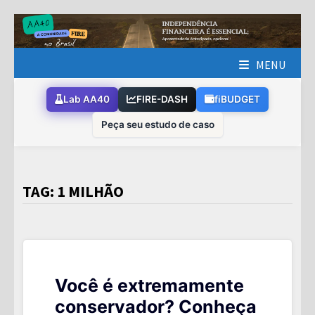
Skip
to
content
MENU
Lab AA40
FIRE-DASH
fiBUDGET
Peça seu estudo de caso
TAG:
1 MILHÃO
Você é extremamente
conservador? Conheça