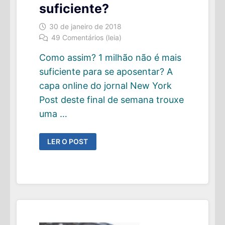
suficiente?
30 de janeiro de 2018
49 Comentários (leia)
Como assim? 1 milhão não é mais
suficiente para se aposentar? A
capa online do jornal New York
Post deste final de semana trouxe
uma …
UM
LER O POST
MILHÃO
NÃO
É
MAIS
SUFICIENTE?