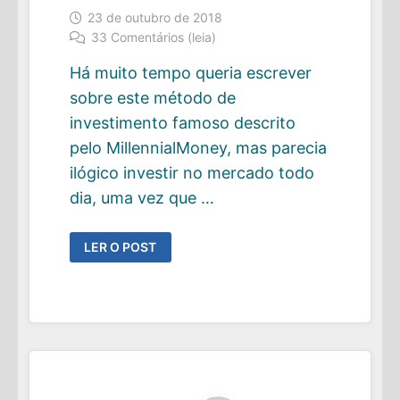
23 de outubro de 2018
33 Comentários (leia)
Há muito tempo queria escrever
sobre este método de
investimento famoso descrito
pelo MillennialMoney, mas parecia
ilógico investir no mercado todo
dia, uma vez que …
A
LER O POST
ESTRATÉGIA
DE
INVESTIMENTO
FIRE
DE
R$
100
POR
DIA