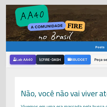
Skip
to
content
Posts
Lab AA40
FIRE-DASH
fiBUDGET
Peça s
Não, você não vai viver a
Vivemos em uma era marcada pela busca co