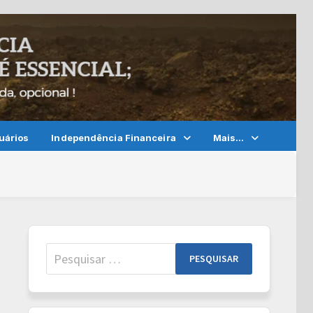
uários
Independência Financeira
Mais…
Pesquisar
por: