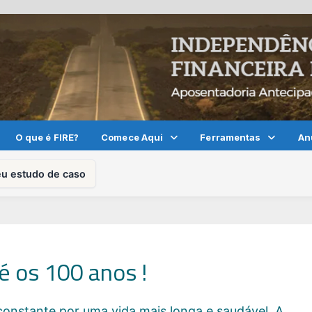
O que é FIRE?
Comece Aqui
Ferramentas
An
eu estudo de caso
té os 100 anos !
nstante por uma vida mais longa e saudável. A