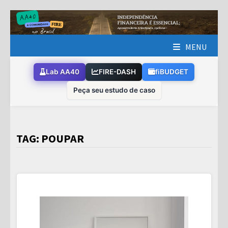
Skip
to
content
MENU
Lab AA40
FIRE-DASH
fiBUDGET
Peça seu estudo de caso
TAG:
POUPAR