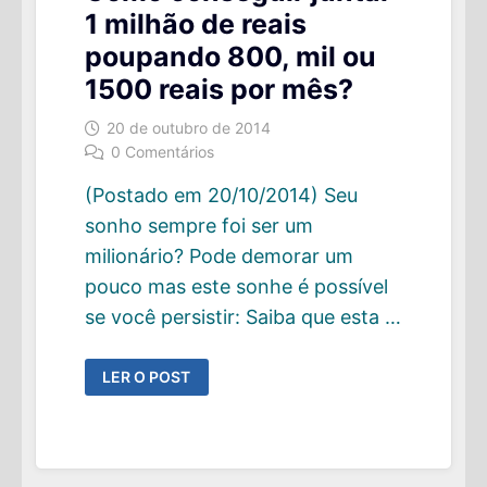
1 milhão de reais
poupando 800, mil ou
1500 reais por mês?
20 de outubro de 2014
0 Comentários
(Postado em 20/10/2014) Seu
sonho sempre foi ser um
milionário? Pode demorar um
pouco mas este sonhe é possível
se você persistir: Saiba que esta …
COMO
LER O POST
CONSEGUIR
JUNTAR
1
MILHÃO
DE
REAIS
POUPANDO