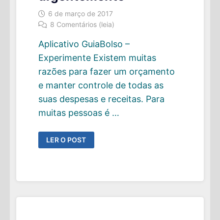
6 de março de 2017
8 Comentários (leia)
Aplicativo GuiaBolso –
Experimente Existem muitas
razões para fazer um orçamento
e manter controle de todas as
suas despesas e receitas. Para
muitas pessoas é …
POR
LER O POST
QUE
VOCÊ
PRECISA
DE
UM
ORÇAMENTO
URGENTEMENTE