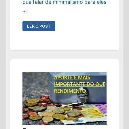
que falar de minimalismo para eles
…
5
LER O POST
COISAS
PRÁTICAS
QUE
PODEMOS
APRENDER
COM
O
MOVIMENTO
MINIMALISTA