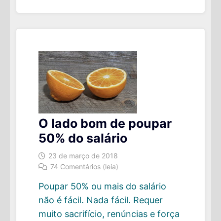
IMPORTANTES
DO
QUE
O
RETORNO
DE
SEUS
INVESTIMENTOS
?
O lado bom de poupar
50% do salário
23 de março de 2018
74 Comentários (leia)
Poupar 50% ou mais do salário
não é fácil. Nada fácil. Requer
muito sacrifício, renúncias e força