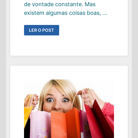
de vontade constante. Mas
existem algumas coisas boas, …
O
LER O POST
LADO
BOM
DE
POUPAR
50%
DO
SALÁRIO