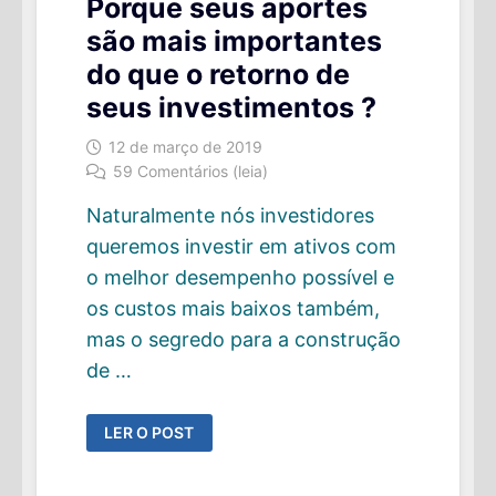
Porque seus aportes
são mais importantes
do que o retorno de
seus investimentos ?
12 de março de 2019
59 Comentários (leia)
Naturalmente nós investidores
queremos investir em ativos com
o melhor desempenho possível e
os custos mais baixos também,
mas o segredo para a construção
de …
PORQUE
LER O POST
SEUS
APORTES
SÃO
MAIS