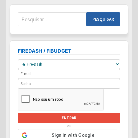
800,
MIL
OU
1500
Pesquisar
REAIS
POR
por:
MÊS?
FIREDASH / FIBUDGET
ENTRAR
ou