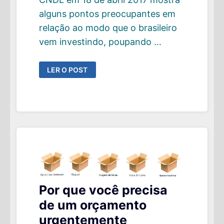
alguns pontos preocupantes em
relação ao modo que o brasileiro
vem investindo, poupando …
PESQUISA
LER O POST
DO
SPC
MOSTRA
COMO
O
BRASILEIRO
ANDA
(OU
NÃO)
POUPANDO
E
INVESTINDO
Por que você precisa
de um orçamento
urgentemente