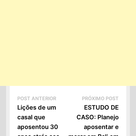
Navegação
Post
Próxi
POST ANTERIOR
PRÓXIMO POST
de
Anterior:
Post:
Lições de um
ESTUDO DE
casal que
CASO: Planejo
Post
aposentou 30
aposentar e