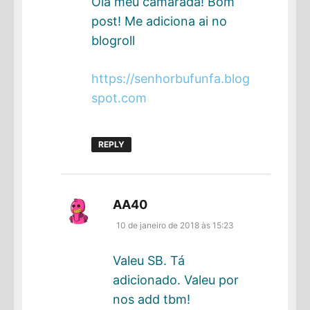
Olá meu camarada! Bom
post! Me adiciona ai no
blogroll
https://senhorbufunfa.blog
spot.com
REPLY
disse:
AA40
10 de janeiro de 2018 às 15:23
Valeu SB. Tá
adicionado. Valeu por
nos add tbm!