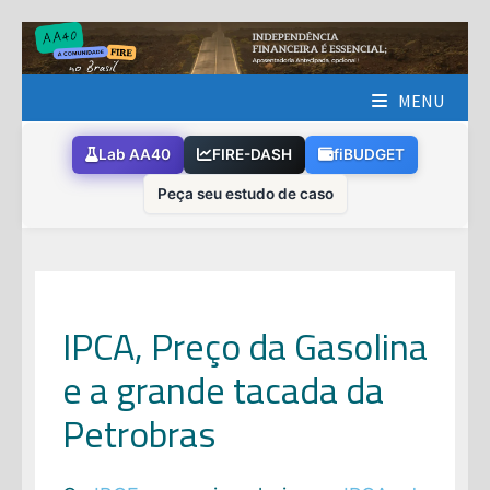
Skip
to
content
MENU
Lab AA40
FIRE-DASH
fiBUDGET
Peça seu estudo de caso
IPCA, Preço da Gasolina
e a grande tacada da
Petrobras