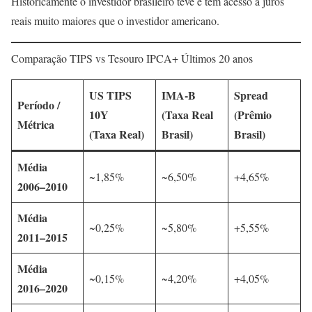
Historicamente o investidor brasileiro teve e tem acesso a juros
reais muito maiores que o investidor americano.
Comparação TIPS vs Tesouro IPCA+ Últimos 20 anos
US TIPS
IMA-B
Spread
Período /
10Y
(Taxa Real
(Prêmio
Métrica
(Taxa Real)
Brasil)
Brasil)
Média
~1,85%
~6,50%
+4,65%
2006–2010
Média
~0,25%
~5,80%
+5,55%
2011–2015
Média
~0,15%
~4,20%
+4,05%
2016–2020