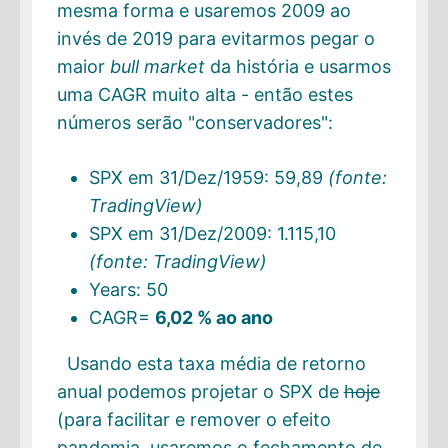
mesma forma e usaremos 2009 ao
invés de 2019 para evitarmos pegar o
maior
bull market
da história e usarmos
uma CAGR muito alta - então estes
números serão "conservadores":
SPX em 31/Dez/1959: 59,89
(fonte:
TradingView)
SPX em 31/Dez/2009: 1.115,10
(fonte: TradingView)
Years: 50
CAGR=
6,02 % ao ano
Usando esta taxa média de retorno
anual podemos projetar o SPX de
hoje
(para facilitar e remover o efeito
pandemia, usaremos o fechamento de