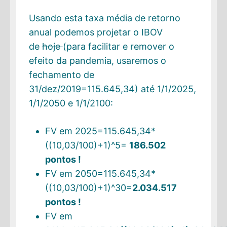
Usando esta taxa média de retorno
anual podemos projetar o IBOV
de
hoje
(para facilitar e remover o
efeito da pandemia, usaremos o
fechamento de
31/dez/2019=115.645,34) até 1/1/2025,
1/1/2050 e 1/1/2100:
FV em 2025=115.645,34*
((10,03/100)+1)^5=
186.502
pontos !
FV em 2050=115.645,34*
((10,03/100)+1)^30=
2.034.517
pontos !
FV em