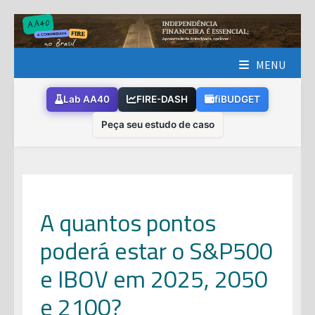
Skip
to
content
MENU
Lab AA40
FIRE-DASH
fiBUDGET
Peça seu estudo de caso
A quantos pontos
poderá estar o S&P500
e IBOV em 2025, 2050
e 2100?