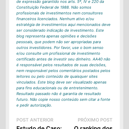
de expressão garantido nos arts. 5º, IV e 220 da
Constituição Federal de 1988. Não somos
profissionais de investimentos nem consultores
financeiros licenciados. Nenhum ativo e/ou
estratégia de investimentos aqui mencionados deve
ser considerado indicação de investimento. Este
blog representa apenas opiniões e decisões
pessoais, que podem não ser apropriadas para
outros investidores. Por favor, use o bom senso
e/ou consulte um profissional de investimento
certificado antes de investir seu dinheiro. AA40 não
é responsável pelos resultados de suas decisões,
nem responsável pelos comentários postados pelos
leitores ou pelo conteúdo de quaisquer sites
vinculados. Este blog deve ser visualizado apenas
para fins educacionais ou de entretenimento.
Resultado passado não é garantia de resultado
futuro. Não copie nosso conteúdo sem citar a fonte
e pedir autorização.
Navegação
Post
Próxi
POST ANTERIOR
PRÓXIMO POST
Anterior:
Post:
Estudo de Caso:
O ranking dos