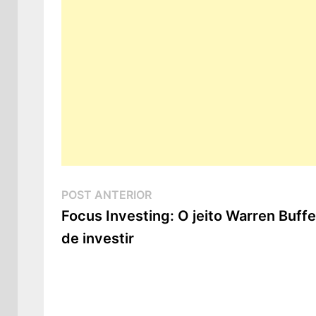
Navegação
Post
POST ANTERIOR
de
Anterior:
Focus Investing: O jeito Warren Buffe
de investir
Post