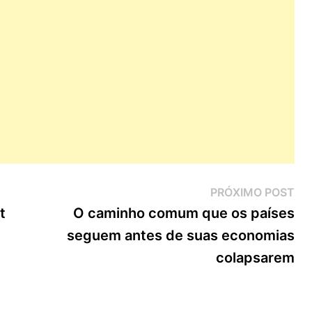
Pr
PRÓXIMO POST
Pos
t
O caminho comum que os países
seguem antes de suas economias
colapsarem