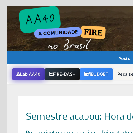
Skip
to
content
Posts
Lab AA40
FIRE-DASH
fiBUDGET
Peça s
Semestre acabou: Hora d
Por incrível que pareça, já se foi metade