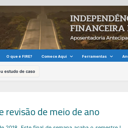
O que é FIRE?
Comece Aqui
Ferramentas
An
eu estudo de caso
e revisão de meio de ano
 de 2018. Este final de semana acaba o semestre !