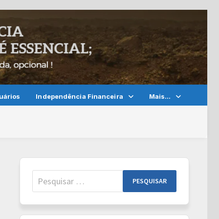
uários
Independência Financeira
Mais…
Pesquisar
por: