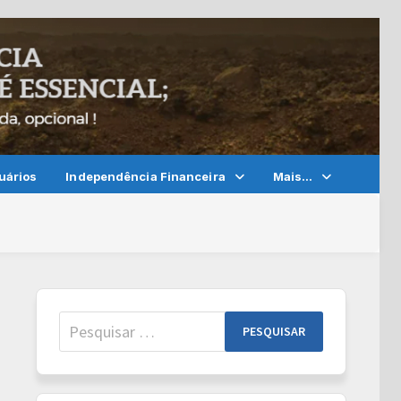
uários
Independência Financeira
Mais…
Pesquisar
por: