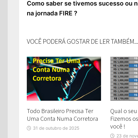
de
Anterior:
Como saber se tivemos sucesso ou 
na jornada FIRE ?
Post
VOCÊ PODERÁ GOSTAR DE LER TAMBÉM...
Todo Brasileiro Precisa Ter
Qual o seu
Uma Conta Numa Corretora
Fizemos os
você !
31 de outubro de 2025
23 de nov