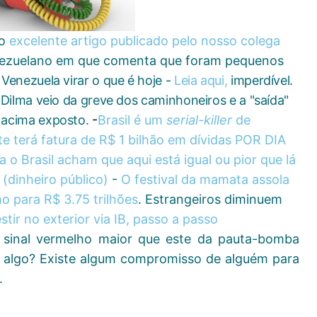
 o
excelente artigo publicado pelo nosso colega
ezuelano em que comenta que foram pequenos
Venezuela virar o que é hoje -
Leia aqui,
imperdível.
-Dilma veio da greve dos caminhoneiros e a "saída"
 acima exposto.
-
Brasil é um
serial-killer
de
te terá fatura de R$ 1 bilhão em dívidas POR DIA
o Brasil acham que aqui está igual ou pior que lá
 (dinheiro público)
-
O festival da mamata assola
o para R$ 3.75 trilhões
. Estrangeiros diminuem
tir no exterior via IB, passo a passo
m sinal vermelho maior que este da pauta-bomba
 algo? Existe algum compromisso de alguém para
.