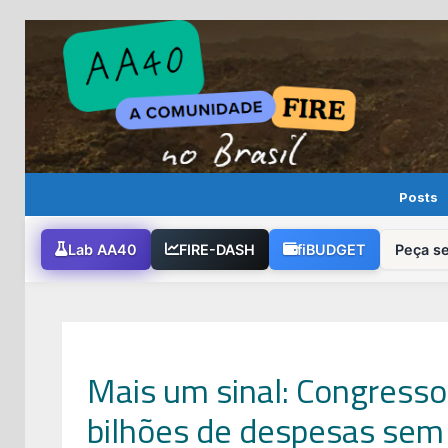
Skip
to
content
Posts
Lab AA40
FIRE-DASH
fiBUDGET
Peça s
Mais um sinal: Congress
bilhões de despesas sem r