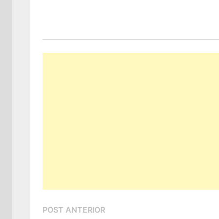
Navegação
Post
POST ANTERIOR