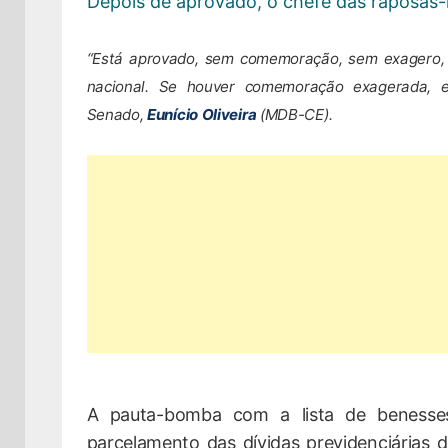
Depois de aprovado, o chefe das raposa
“Está aprovado, sem comemoração, sem exagero,
nacional. Se houver comemoração exagerada, 
Senado,
Eunício Oliveira
(MDB-CE).
A pauta-bomba com a lista de benesses
parcelamento das dívidas previdenciárias do