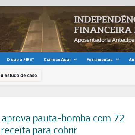
O que é FIRE?
Comece Aqui
Ferramentas
An
eu estudo de caso
o aprova pauta-bomba com 72
eceita para cobrir