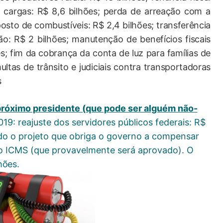
 cargas: R$ 8,6 bilhões; perda de arreação com a
osto de combustíveis: R$ 2,4 bilhões; transferência
ião: R$ 2 bilhões; manutenção de benefícios fiscais
es; fim da cobrança da conta de luz para famílias de
ultas de trânsito e judiciais contra transportadoras
s
próximo presidente (que pode ser alguém não-
019: reajuste dos
servidores públicos federais: R$
do o projeto que obriga o governo a compensar
o ICMS (que provavelmente será aprovado).
O
hões
.