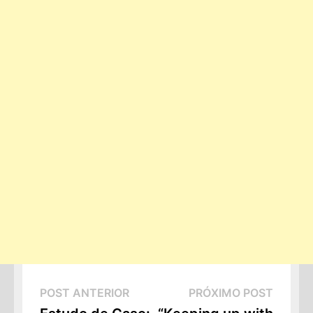
Navegação
Post
Próxi
POST ANTERIOR
PRÓXIMO POST
Anterior:
Post: