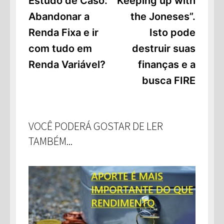
de
Estudo de Caso:
“Keeping up with
Abandonar a
the Joneses”.
Post
Renda Fixa e ir
Isto pode
com tudo em
destruir suas
Renda Variável?
finanças e a
busca FIRE
VOCÊ PODERÁ GOSTAR DE LER
TAMBÉM...