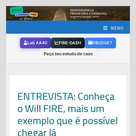
Skip
to
content
MENU
Lab AA40
FIRE-DASH
fiBUDGET
Peça seu estudo de caso
ENTREVISTA: Conheça
o Will FIRE, mais um
exemplo que é possível
chegar lá