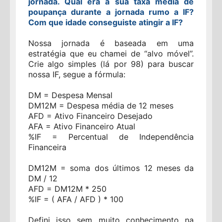
jornada. Qual era a sua taxa média de
poupança durante a jornada rumo a IF?
Com que idade conseguiste atingir a IF?
Nossa jornada é baseada em uma
estratégia que eu chamei de “alvo móvel”.
Crie algo simples (lá por 98) para buscar
nossa IF, segue a fórmula:
DM = Despesa Mensal
DM12M = Despesa média de 12 meses
AFD = Ativo Financeiro Desejado
AFA = Ativo Financeiro Atual
%IF = Percentual de Independência
Financeira
DM12M = soma dos últimos 12 meses da
DM / 12
AFD = DM12M * 250
%IF = ( AFA / AFD ) * 100
Defini isso sem muito conhecimento na