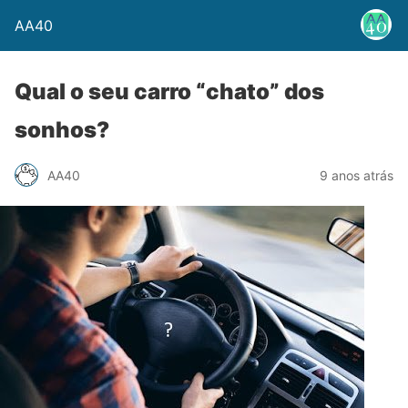
AA40
Qual o seu carro “chato” dos
sonhos?
AA40
9 anos atrás