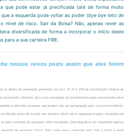
 que pode estar já precificada (até de forma muito
m que a esquerda pode voltar ao poder (
bye bye teto de
 o nível de risco. Sair da Bolsa? Não, apenas rever as
eira diversificada de forma a incorporar o início deste
s para a sua carteira FIRE.
eba nossos novos posts assim que eles forem
e no direito de expressão garantido nos arts. 5º, IV e 220 da Constituição Federal de
ros licenciados. Nenhum ativo e/ou estratégia de investimentos aqui mencionados deve
opiniões e decisões pessoais, que podem não ser apropriadas para outros investidores.
certificado antes de investir seu dinheiro. AA40 não é responsável pelos resultados de
 ou pelo conteúdo de quaisquer sites vinculados. Este blog deve ser visualizado apenas
 garantia de resultado futuro. Não copie nosso conteúdo sem citar a fonte e pedir