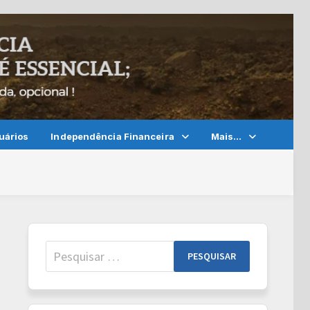
uários
Independência Financeira
Mais…
Pesquisar
por: