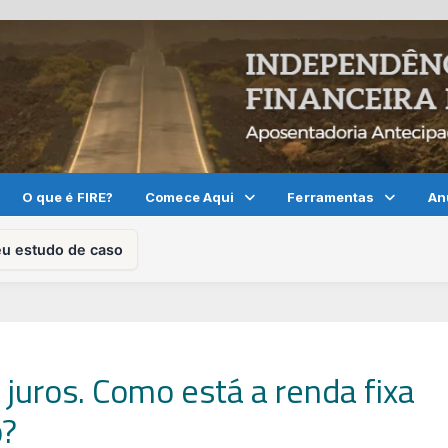
O que é FIRE?
Comece Aqui
Ferramentas
An
eu estudo de caso
e juros. Como está a renda fixa
o?