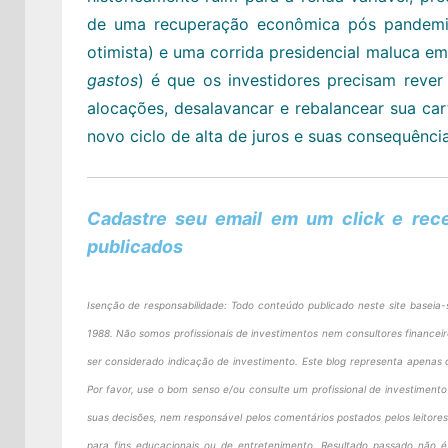
de uma recuperação econômica pós pandemia
otimista) e uma corrida presidencial maluca e
gastos
) é que os investidores precisam rever
alocações, desalavancar e rebalancear sua cart
novo ciclo de alta de juros e suas consequência
Cadastre seu email em um click e rec
publicados
Isenção de responsabilidade: Todo conteúdo publicado neste site baseia-s
1988. Não somos profissionais de investimentos nem consultores financei
ser considerado indicação de investimento. Este blog representa apenas 
Por favor, use o bom senso e/ou consulte um profissional de investimento 
suas decisões, nem responsável pelos comentários postados pelos leitores
para fins educacionais ou de entretenimento. Resultado passado não é