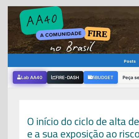
Skip
to
content
Posts
Lab AA40
FIRE-DASH
fiBUDGET
Peça s
O início do ciclo de alta d
e a sua exposição ao risc