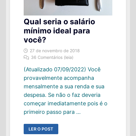
Qual seria o salário
mínimo ideal para
você?
27 de novembro de 2018
36 Comentários (leia)
(Atualizado 07/09/2022) Você
provavelmente acompanha
mensalmente a sua renda e sua
despesa. Se não o faz deveria
começar imediatamente pois é o
primeiro passo para …
QUAL
LER O POST
SERIA
O