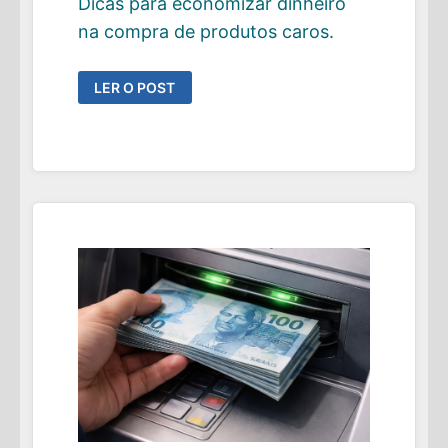
Dicas para economizar dinheiro
na compra de produtos caros.
COMO
LER O POST
ECONOMIZAR
DINHEIRO
NA
COMPRA
DE
PRODUTOS
CAROS