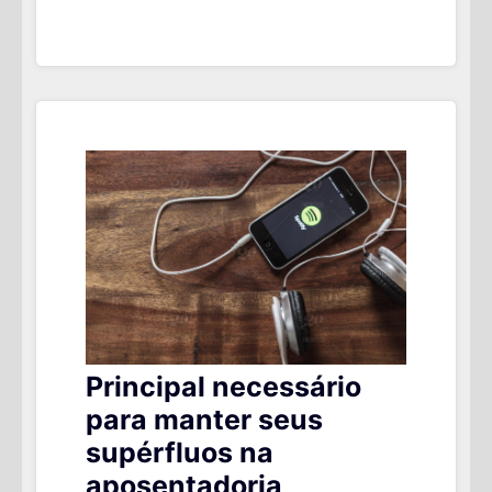
SALÁRIO
MÍNIMO
IDEAL
PARA
VOCÊ?
Principal necessário
para manter seus
supérfluos na
aposentadoria