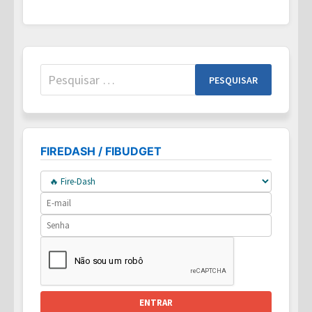
/
SWR):
REGRA
DOS
4%,
COMO
FUNCIONA
Pesquisar
E
LIMITES
por:
NO
PLANEJAMENTO
FIRE
FIREDASH / FIBUDGET
ENTRAR