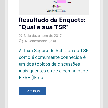
Resultado da Enquete:
“Qual a sua TSR”
3 de dezembro de 2017
4 Comentários (leia)
A Taxa Segura de Retirada ou TSR
como é comumente conhecida é
um dos tópicos de discussões
mais quentes entre a comunidade
FI-RE (IF ou …
RESULTADO
LER O POST
DA
ENQUETE:
“QUAL
A
SUA