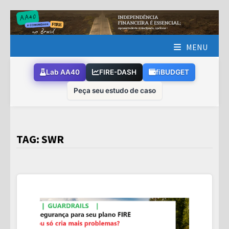
Skip
to
content
MENU
Lab AA40
FIRE-DASH
fiBUDGET
Peça seu estudo de caso
TAG:
SWR