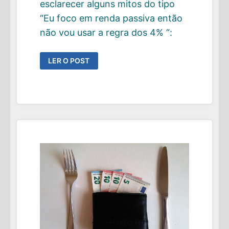
esclarecer alguns mitos do tipo
“Eu foco em renda passiva então
não vou usar a regra dos 4% “:
A
LER O POST
REGRA
DOS
4%:
COMO
COLOCAR
EM
PRÁTICA?