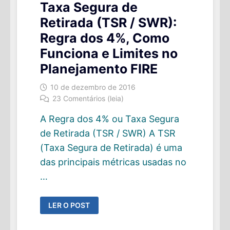
Taxa Segura de
Retirada (TSR / SWR):
Regra dos 4%, Como
Funciona e Limites no
Planejamento FIRE
10 de dezembro de 2016
23 Comentários (leia)
A Regra dos 4% ou Taxa Segura
de Retirada (TSR / SWR) A TSR
(Taxa Segura de Retirada) é uma
das principais métricas usadas no
…
TAXA
LER O POST
SEGURA
DE
RETIRADA
(TSR