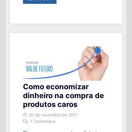
AJUSTAR
A
TSR
TODO
O
ANO
OU
NÃO
AJUSTAR?
EIS
A
QUESTÃO
!
Como economizar
dinheiro na compra de
produtos caros
20 de novembro de 2017
1 Comentário