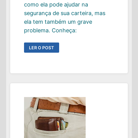
como ela pode ajudar na
segurança de sua carteira, mas
ela tem também um grave
problema. Conheça:
GUARDRAILS:
LER O POST
UMA
ESTRATÉGIA
QUE
ADICIONA
SEGURANÇA
AO
SEU
PROJETO
FIRE
MAS
TEM
UM
GRANDE
PROBLEMA