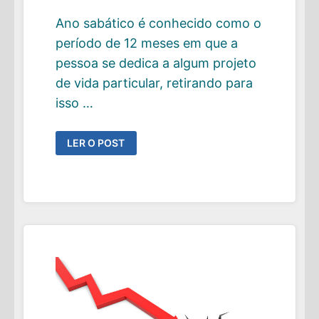
Ano sabático é conhecido como o
período de 12 meses em que a
pessoa se dedica a algum projeto
de vida particular, retirando para
isso …
PERÍODO
LER O POST
SABÁTICO:
UM
TESTE
PARA
SEU
PLANO
DE
INDEPENDÊNCIA
FINANCEIRA