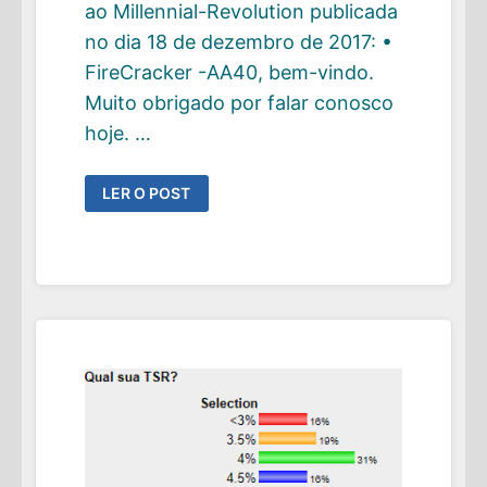
ao Millennial-Revolution publicada
no dia 18 de dezembro de 2017: •
FireCracker -AA40, bem-vindo.
Muito obrigado por falar conosco
hoje. …
TRADUÇÃO
LER O POST
DA
ENTREVISTA
DO
AA40
AO
MILLENNIAL-
REVOLUTION
DE
18/12/2017