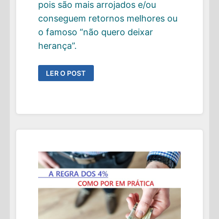
pois são mais arrojados e/ou
conseguem retornos melhores ou
o famoso “não quero deixar
herança”.
A
LER O POST
TSR
CORRENTE:
AQUELA
IDEAL
PARA
O
MOMENTO
ATUAL