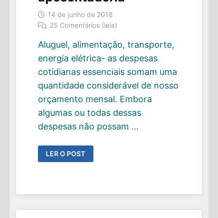
14 de junho de 2018
25 Comentários (leia)
Aluguel, alimentação, transporte,
energia elétrica- as despesas
cotidianas essenciais somam uma
quantidade considerável de nosso
orçamento mensal. Embora
algumas ou todas dessas
despesas não possam …
PRINCIPAL
LER O POST
NECESSÁRIO
PARA
MANTER
SEUS
SUPÉRFLUOS
NA
APOSENTADORIA