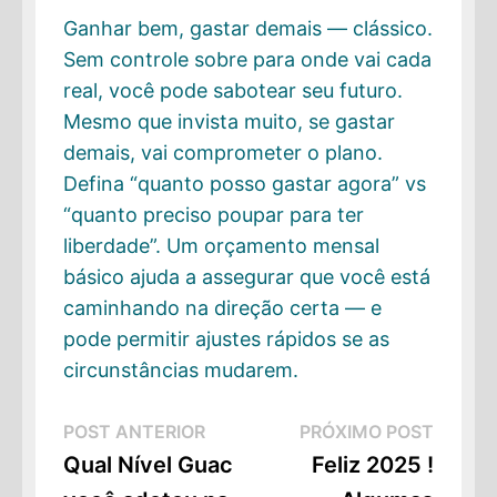
Ganhar bem, gastar demais — clássico.
Sem controle sobre para onde vai cada
real, você pode sabotear seu futuro.
Mesmo que invista muito, se gastar
demais, vai comprometer o plano.
Defina “quanto posso gastar agora” vs
“quanto preciso poupar para ter
liberdade”. Um orçamento mensal
básico ajuda a assegurar que você está
caminhando na direção certa — e
pode permitir ajustes rápidos se as
circunstâncias mudarem.
Navegação
Post
Próxi
POST ANTERIOR
PRÓXIMO POST
de
Anterior:
Post:
Qual Nível Guac
Feliz 2025 !