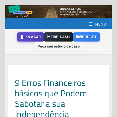
Skip
to
content
MENU
Lab AA40
FIRE-DASH
fiBUDGET
Peça seu estudo de caso
9 Erros Financeiros
básicos que Podem
Sabotar a sua
Independência