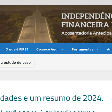
O que é FIRE?
Comece Aqui
Ferramentas
An
eu estudo de caso
vidades e um resumo de 2024.
blog ultimamente. A firesfera não morreu em