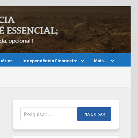
uários
Independência Financeira
Mais…
Pesquisar
por: