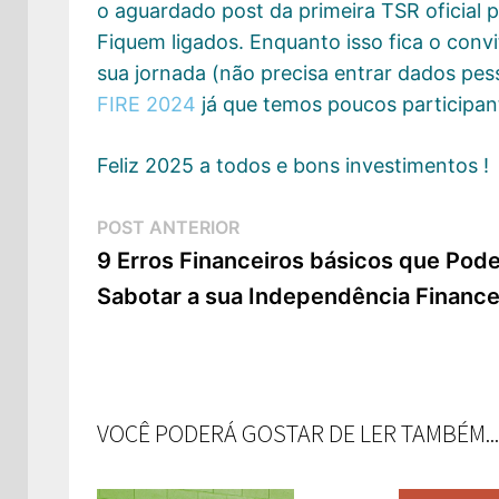
o aguardado post da primeira TSR oficial p
Fiquem ligados. Enquanto isso fica o conv
sua jornada (não precisa entrar dados pe
FIRE 2024
já que temos poucos participan
Feliz 2025 a todos e bons investimentos !
Navegação
Post
POST ANTERIOR
de
Anterior:
9 Erros Financeiros básicos que Pod
Sabotar a sua Independência Finance
Post
VOCÊ PODERÁ GOSTAR DE LER TAMBÉM...