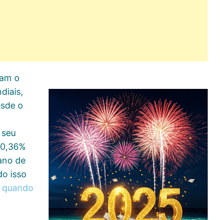
ram o
diais,
esde o
 seu
10,36%
ano de
o isso
a quando