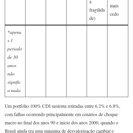
a
mais
fragilida
cedo
de)
*apena
s 1
periodo
de 30
anos
não
signific
a nada
Um portfólio 100% CDI sustenta retiradas entre 6.2% e 6.8%,
com falhas ocorrendo principalmente em cenários de choque
macro no final dos anos 90 e início dos anos 2000, quando o
Brasil ainda era uma máquina de desvalorização cambial e