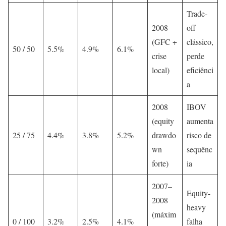
Trade-
2008
off
(GFC +
clássico,
50 / 50
5.5%
4.9%
6.1%
crise
perde
local)
eficiênci
a
2008
IBOV
(equity
aumenta
25 / 75
4.4%
3.8%
5.2%
drawdo
risco de
wn
sequênc
forte)
ia
2007–
Equity-
2008
heavy
(máxim
0 / 100
3.2%
2.5%
4.1%
falha