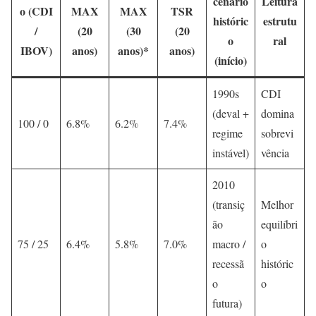
cenário
Leitura
o (CDI
MAX
MAX
TSR
históric
estrutu
/
(20
(30
(20
o
ral
IBOV)
anos)
anos)*
anos)
(início)
1990s
CDI
(deval +
domina
100 / 0
6.8%
6.2%
7.4%
regime
sobrevi
instável)
vência
2010
(transiç
Melhor
ão
equilíbri
75 / 25
6.4%
5.8%
7.0%
macro /
o
recessã
históric
o
o
futura)