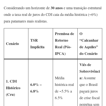
30 anos
Considerando um horizonte de
e uma transição estrutural
onde a taxa real de juros do CDI caia da média histórica (~6%)
para patamares mais realistas.
Premissa de
O
TSR
Retorno
“Calcanhar
Cenário
Implícita
Real (Pós-
de Aquiles”
IPCA)
do Cenário
Viés de
Sobrevivênci
a:
Média
Assume
1. CDI
6.0% –
histórica real
que o Brasil
Histórico
6.8%
de ~5.5% a
pagará juros
(Cru)
6.5%
de crise fiscal
perpétua sem