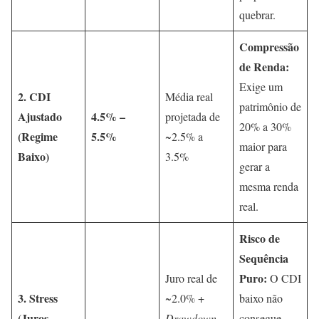
quebrar.
Compressão
de Renda:
Exige um
2. CDI
Média real
patrimônio de
Ajustado
4.5% –
projetada de
20% a 30%
(Regime
5.5%
~2.5% a
maior para
Baixo)
3.5%
gerar a
mesma renda
real.
Risco de
Sequência
Puro:
Juro real de
O CDI
3. Stress
~2.0% +
baixo não
(Juros
Drawdown
consegue