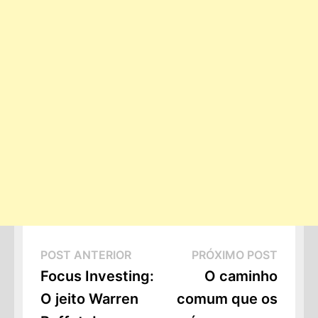
Navegação
Post
Próxi
POST ANTERIOR
PRÓXIMO POST
de
Anterior:
Post:
Focus Investing:
O caminho
O jeito Warren
comum que os
Post