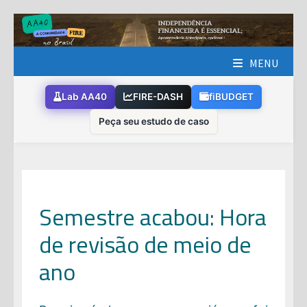
Skip
to
content
MENU
Lab AA40
FIRE-DASH
fiBUDGET
Peça seu estudo de caso
Semestre acabou: Hora
de revisão de meio de
ano