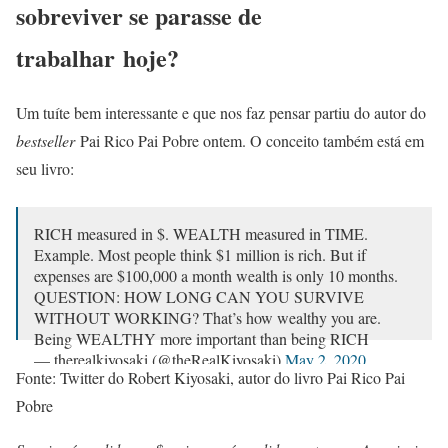
sobreviver se parasse de
trabalhar
hoje?
Um tuíte bem interessante e que nos faz pensar partiu do autor do
bestseller
Pai Rico Pai Pobre ontem. O conceito também está em
seu livro:
RICH measured in $. WEALTH measured in TIME.
Example. Most people think $1 million is rich. But if
expenses are $100,000 a month wealth is only 10 months.
QUESTION: HOW LONG CAN YOU SURVIVE
WITHOUT WORKING? That’s how wealthy you are.
Being WEALTHY more important than being RICH
— therealkiyosaki (@theRealKiyosaki)
May 2, 2020
Fonte: Twitter do Robert Kiyosaki, autor do livro Pai Rico Pai
Pobre